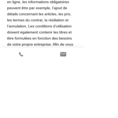
en ligne, les informations obligatoires
peuvent être par exemple, l’ajout de
détails concernant les articles, les prix,
les termes du contrat, la résiliation et
l’annulation, Les conditions d’utilisation
doivent également contenir les titres et
être formulées en fonction des besoins
de votre propre entreprise. Afin de vous
assurer que vous respectez pleinement
vos obligations légales, nous vous
conseillons vivement de demander
conseil à un professionnel afin de mieux
comprendre quelles sont les exigences
qui vous concernent spécifiquement.
Cliquez ici
pour des informations plus
détaillées sur comment formuler vos
conditions d’utilisation.